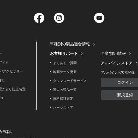
Facebook
Instagram
Twitter
YouTube
車種別の製品適合情報
お客様サポート
企業/採用情報
ー
ディオ
アルパインストア
よくあるご質問
ン/アクセサリー
地図データ更新
アルパインお客様登録
守り
ダウンロードサービス
ログイン
置き去り防止装置
過去の製品一覧
新規登録
lus
無料保証規定
パーツストア
利用案内