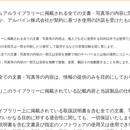
ュアルライブラリーに掲載される全ての文書・写真等の内容に関
か、アルパイン株式会社が契約に基づき使用の許諾を受けたも
リーに掲載される全ての文書・写真等の内容は、個人で公正に使用する目的以外では使用で
容の全部又は一部を印刷したり複写 して販売するなどの営業活動を固く禁じます。
た全ての文書・写真等の内容の一部又は全部を無断で他のサーバーまたは他の場所にコピー
書・写真等の内容の一部又は全部を無断で複製、改変、翻訳その他翻案することを禁じます
全ての文書・写真等の内容は、情報の提供のみを目的にしてお
りこのライブラリーに掲載されている記載内容と当該製品の仕
イブラリー上に掲載されている取扱説明書を含む全ての文書、
のいかなる目的に対する適合性に関しても、一切保証いたしま
説明書を含む文書及び指定のソフトウェアの使用又は使用でき