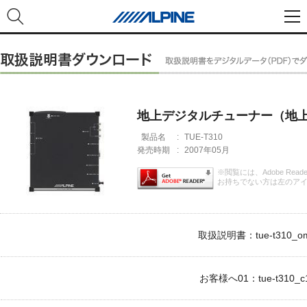
地上デジタルチューナー（地上
製品名
:
TUE-T310
発売時期
:
2007年05月
※閲覧には、Adobe Rea
お持ちでない方は左のア
取扱説明書：tue-t310_om
お客様へ01：tue-t310_c1