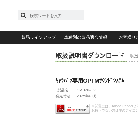
製品ラインアップ
車種別の製品適合情報
お客様サ
ｷｬﾗﾊﾞﾝ専用OPTMｻｳﾝﾄﾞｼｽﾃﾑ
製品名
:
OPTM8-CV
発売時期
:
2025年01月
※閲覧には、Adobe Reader
お持ちでない方は左のアイコ