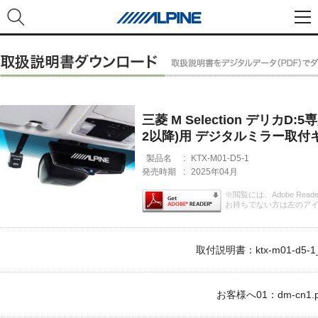
三菱 M Selection デリカD
2以降)用 デジタルミラー取付
製品名
:
KTX-M01-D5-1
発売時期
:
2025年04月
※閲覧には、Adobe Rea
お持ちでない方は左のア
取付説明書：ktx-m01-d5-1_
お客様へ01：dm-cn1.p