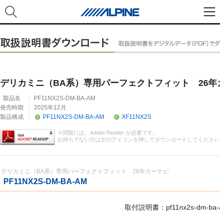
デリカミニ（BA系）専用パーフェクトフィット 26年
製品名
:
PF11NX2S-DM-BA-AM
発売時期
:
2025年12月
製品構成
:
PF11NX2S-DM-BA-AM
XF11NX2S
※閲覧には、Adobe Reader が必要です。
お持ちでない方は左のアイコンを押してダウンロードしてください
デリカミニ（BA系）専用パーフェクトフィット 26年カーナビ
PF11NX2S-DM-BA-AM
取付説明書：pf11nx2s-dm-ba-a