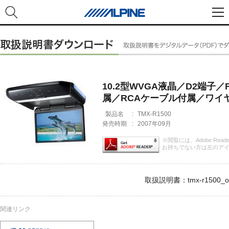
10.2型WVGA液晶／D2端
属／RCAケーブル付属／ワイ
製品名
:
TMX-R1500
発売時期
:
2007年09月
※閲覧には、Adobe Rea
お持ちでない方は左のア
取扱説明書：tmx-r1500_om
関連リンク