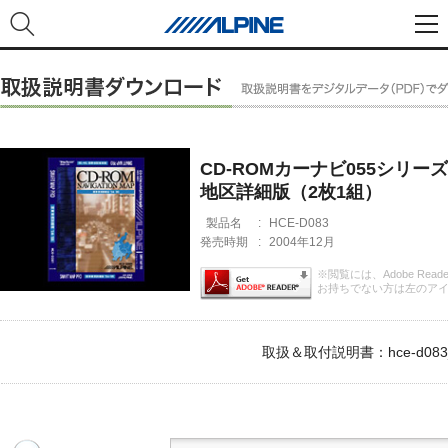
CD-ROMカーナビ055シリー
地区詳細版（2枚1組）
製品名
:
HCE-D083
発売時期
:
2004年12月
※閲覧には、Adobe Rea
お持ちでない方は左のア
取扱＆取付説明書：hce-d083_