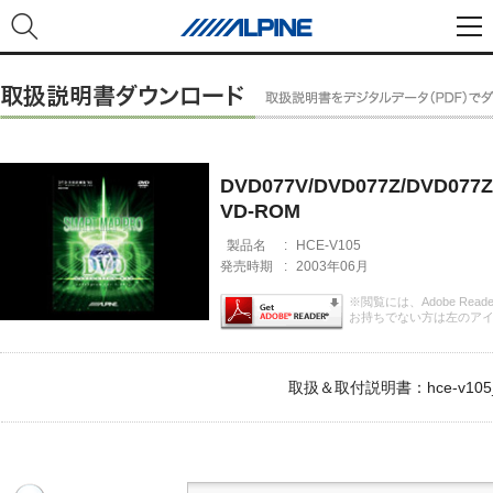
DVD077V/DVD077Z/DVD0
VD-ROM
製品名
:
HCE-V105
発売時期
:
2003年06月
※閲覧には、Adobe Rea
お持ちでない方は左のア
取扱＆取付説明書：hce-v105_