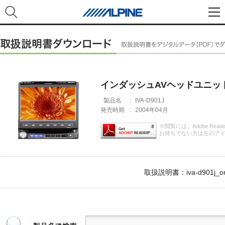
インダッシュAVヘッドユニッ
製品名
:
IVA-D901J
発売時期
:
2004年04月
※閲覧には、Adobe Rea
お持ちでない方は左のア
取扱説明書：iva-d901j_om