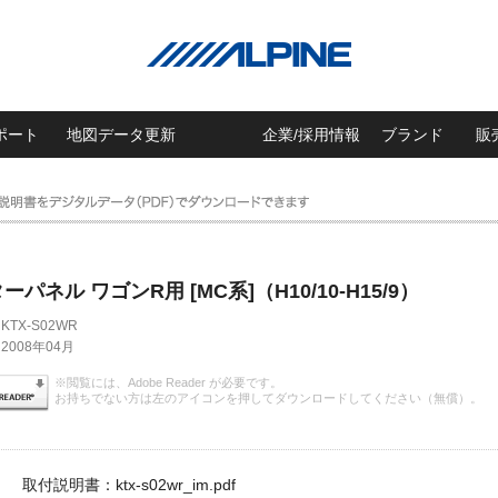
ポート
地図データ更新
企業/採用情報
ブランド
販
パネル ワゴンR用 [MC系]（H10/10-H15/9）
KTX-S02WR
2008年04月
※閲覧には、Adobe Reader が必要です。
お持ちでない方は左のアイコンを押してダウンロードしてください（無償）。
取付説明書：ktx-s02wr_im.pdf