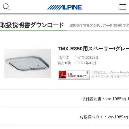
TMX-R850用スペーサー/グレ
製品名
:
KTX-1085SG
発売時期
:
2007年07月
※閲覧には、Adobe Rea
お持ちでない方は左のア
取付説明書：ktx-1085sg_i
お客様へ０１：ktx-1085sg_c