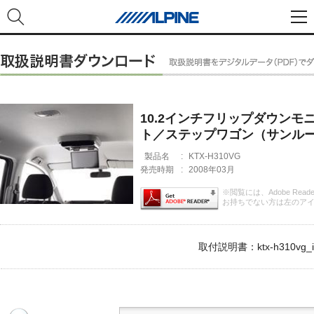
10.2インチフリップダウンモニタ
ト／ステップワゴン（サンルー
製品名
:
KTX-H310VG
発売時期
:
2008年03月
※閲覧には、Adobe Rea
お持ちでない方は左のア
取付説明書：ktx-h310vg_i