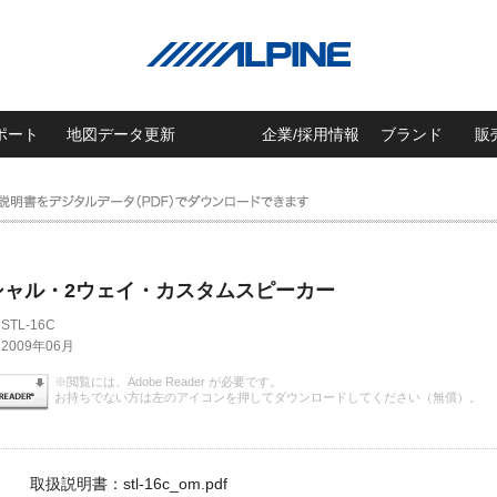
ポート
地図データ更新
企業/採用情報
ブランド
販
シャル・2ウェイ・カスタムスピーカー
STL-16C
2009年06月
※閲覧には、Adobe Reader が必要です。
お持ちでない方は左のアイコンを押してダウンロードしてください（無償）。
取扱説明書：stl-16c_om.pdf