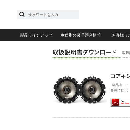
製品ラインアップ
車種別の製品適合情報
お客様サ
コアキ
製品名
:
発売時期
: