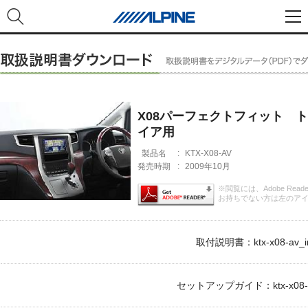
X08パーフェクトフィット 
イア用
製品名
:
KTX-X08-AV
発売時期
:
2009年10月
※閲覧には、Adobe Rea
お持ちでない方は左のア
取付説明書：ktx-x08-av_im
セットアップガイド：ktx-x08-av