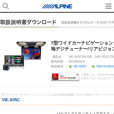
7型ワイドカーナビゲーションシ
地デジチューナー/リアビジョ
製品名
:
VIE-X05CRV-GB (VIE-X05C/T
発売時期
:
2010年06月
製品構成
:
VIE-X05C
TMX-R1050
※閲覧には、Adobe Rea
お持ちでない方は左のア
7型ワイドカーナビゲーションシステム/LED液晶搭載/フルセグ地デジチューナー/
VIE-X05C
パーフェクトセッティングガイド：vie-x