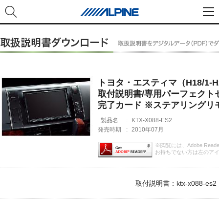
トヨタ・エスティマ（H18/1-H
取付説明書/専用パーフェクト
完了カード ※ステアリングリ
製品名
:
KTX-X088-ES2
発売時期
:
2010年07月
※閲覧には、Adobe Rea
お持ちでない方は左のア
取付説明書：ktx-x088-es2_i