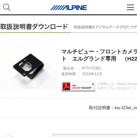
マルチビュー・フロントカメ
ト エルグランド専用 （H22/
製品名
:
KTX-F23EL
発売時期
:
2010年12月
※閲覧には、Adobe Rea
お持ちでない方は左のア
取付説明書：ktx-f23el_im