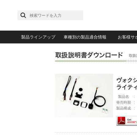
製品ラインアップ
車種別の製品適合情報
お客様サ
ヴォクシ
ライテ
製品名
:
発売時期
:
製品構成
: