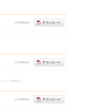
(0,48MByte)
(0,38MByte)
ュ（H24/4-）
(1,05MByte)