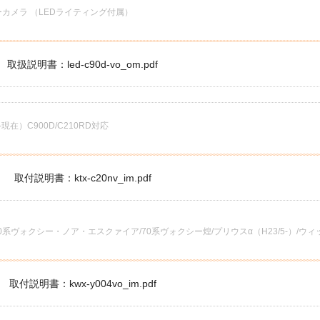
ューカメラ （LEDライティング付属）
取扱説明書：led-c90d-vo_om.pdf
在）C900D/C210RD対応
取付説明書：ktx-c20nv_im.pdf
ヴォクシー・ノア・エスクァイア/70系ヴォクシー煌/プリウスα（H23/5-）/ウィッシ
取付説明書：kwx-y004vo_im.pdf