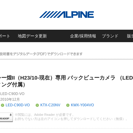
ポート
地図データ更新
企業/採用情報
ブランド
販
ー煌II（H23/10-現在）専用 バックビューカメラ （LED
ィング付属）
LED-C90D-VO
2010年12月
LED-C90D-VO
KTX-C20NV
KWX-Y004VO
※閲覧には、Adobe Reader が必要です。
お持ちでない方は左のアイコンを押してダウンロードしてください（無償）。