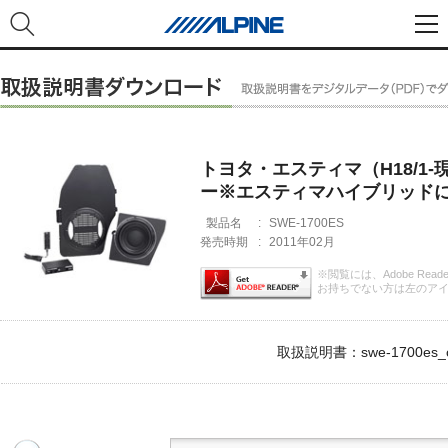
トヨタ・エスティマ（H18/1
ー※エスティマハイブリッド
製品名
:
SWE-1700ES
発売時期
:
2011年02月
※閲覧には、Adobe Rea
お持ちでない方は左のア
取扱説明書：swe-1700es_o