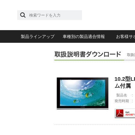
製品ラインアップ
車種別の製品適合情報
お客様サ
10.2
ム付属
製品名
:
発売時期
: