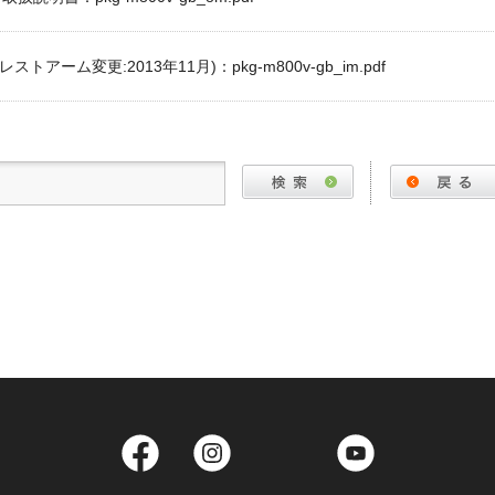
トアーム変更:2013年11月)：pkg-m800v-gb_im.pdf
Facebook
Instagram
Twitter
YouTube