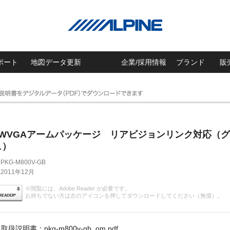
ポート
地図データ更新
企業/採用情報
ブランド
販
チWVGAアームパッケージ リアビジョンリンク対応（グ
ュ）
PKG-M800V-GB
2011年12月
※閲覧には、Adobe Reader が必要です。
お持ちでない方は左のアイコンを押してダウンロードしてください（無償）。
取扱説明書：pkg-m800v-gb_om.pdf