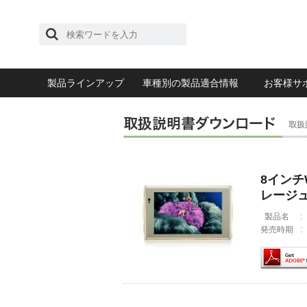
製品ラインアップ
車種別の製品適合情報
お客様サ
8イン
レージ
製品名
:
発売時期
: