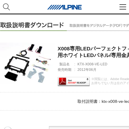
X008専用LEDパーフェクト
用ホワイトLEDパネル/専用金
製品名
:
KTX-X008-VE-LED
発売時期
:
2012年06月
※閲覧には、Adobe Rea
お持ちでない方は左のア
取付説明書：ktx-x008-ve-led