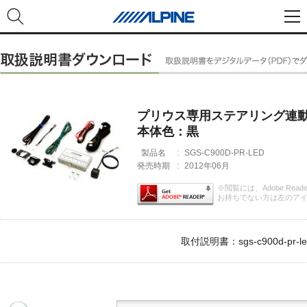
プリウス専用ステアリング連動
本体色：黒
製品名
:
SGS-C900D-PR-LED
発売時期
:
2012年06月
※閲覧には、Adobe Rea
お持ちでない方は左のア
取付説明書：sgs-c900d-pr-led