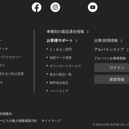
Facebook
Instagram
Twitter
YouTube
車種別の製品適合情報
お客様サポート
企業/採用情報
ー
ディオ
アルパインストア
よくあるご質問
ン/アクセサリー
地図データ更新
アルパインお客様登録
守り
ダウンロードサービス
ログイン
置き去り防止装置
過去の製品一覧
新規登録
lus
無料保証規定
パーツストア
利用案内
ービスの個人情報保護方針
サイトマップ
© 2024 ALPS ALPINE CO, L