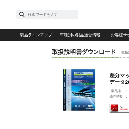
製品ラインアップ
車種別の製品適合情報
お客様サ
差分マップ
データ20
製品名
:
発売時期
: