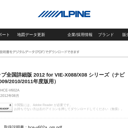
ポート
地図データ更新
企業/採用情報
ブランド
販
全国詳細版 2012 for VIE-X088/X08 シリーズ（ナビ
09/2010/2011年度版用）
HCE-V602A
2012年08月
※閲覧には、Adobe Reader が必要です。
お持ちでない方は左のアイコンを押してダウンロードしてください（無償）。
取扱説明書：hce-v602a_om.pdf