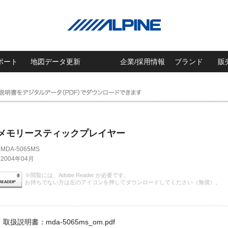
ポート
地図データ更新
企業/採用情報
ブランド
販
Gメモリースティックプレイヤー
MDA-5065MS
2004年04月
※閲覧には、Adobe Reader が必要です。
お持ちでない方は左のアイコンを押してダウンロードしてください（無償）。
取扱説明書：mda-5065ms_om.pdf