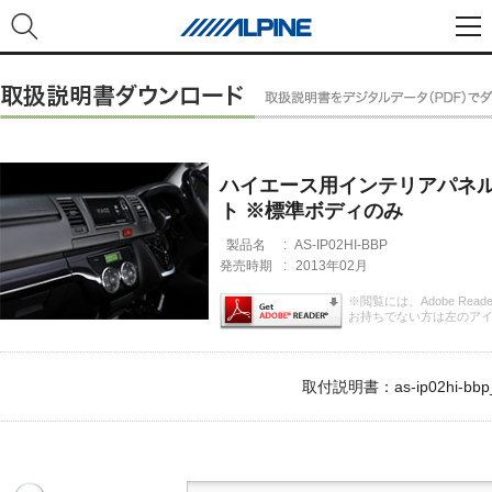
ハイエース用インテリアパネル
ト ※標準ボディのみ
製品名
:
AS-IP02HI-BBP
発売時期
:
2013年02月
※閲覧には、Adobe Rea
お持ちでない方は左のア
取付説明書：as-ip02hi-bbp_