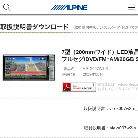
7型（200mmワイド）LED液
フルセグ/DVD/FM･AM/20GB
製品名
:
VIE-X007WII-S
発売時期
:
2013年06月
※閲覧には、Adobe Rea
お持ちでない方は左のア
取扱説明書：vie-x007w2-s_o
取付説明書：vie-x007w2-s_i