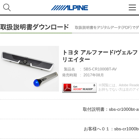
トヨタ アルファード/ヴェルフ
リエイター
製品名
:
SBS-CR1000BT-AV
発売時期
:
2017年08月
※閲覧には、Adobe Rea
お持ちでない方は左のア
取付説明書：sbs-cr1000bt-av
お客様へ０１：sbs-cr1000bt_