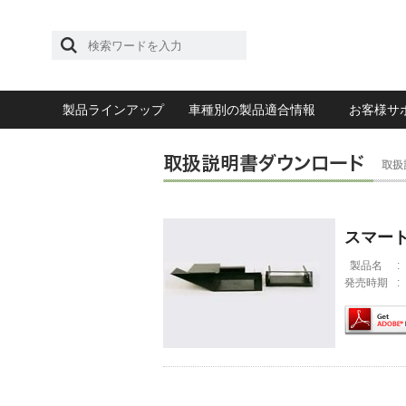
製品ラインアップ
車種別の製品適合情報
お客様サ
スマートイ
製品名
:
発売時期
: