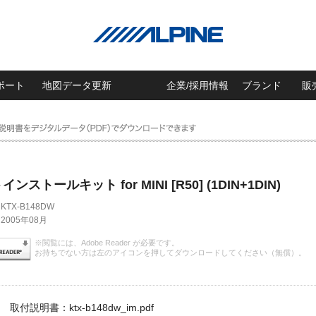
ポート
地図データ更新
企業/採用情報
ブランド
販
ンストールキット for MINI [R50] (1DIN+1DIN)
KTX-B148DW
2005年08月
※閲覧には、Adobe Reader が必要です。
お持ちでない方は左のアイコンを押してダウンロードしてください（無償）。
取付説明書：ktx-b148dw_im.pdf