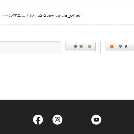
ールマニュアル：x2-25tw-lup-chr_c4.pdf
Facebook
Instagram
Twitter
YouTube