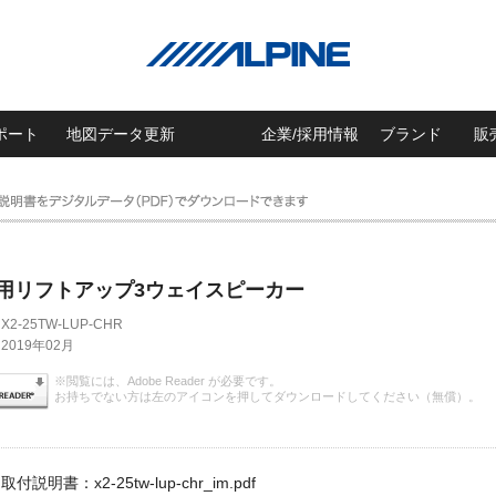
ポート
地図データ更新
企業/採用情報
ブランド
販
専用リフトアップ3ウェイスピーカー
X2-25TW-LUP-CHR
2019年02月
※閲覧には、Adobe Reader が必要です。
お持ちでない方は左のアイコンを押してダウンロードしてください（無償）。
取付説明書：x2-25tw-lup-chr_im.pdf