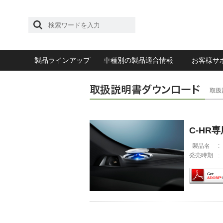
製品ラインアップ
車種別の製品適合情報
お客様サ
C-HR
製品名
:
発売時期
: