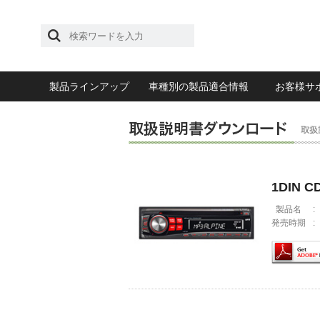
製品ラインアップ
車種別の製品適合情報
お客様サ
1DIN
製品名
:
発売時期
: