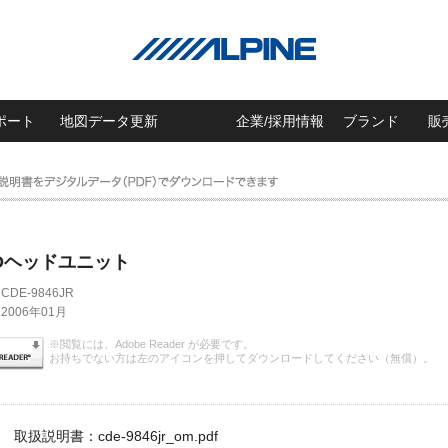
ポート
地図データ更新
企業/採用情報
ブランド
販
 CDヘッドユニット
CDE-9846JR
2006年01月
※閲覧には、Adobe Reader が必要です。
お持ちでない方は左のアイコンを押してダウンロードしてください（無償）。
取扱説明書：cde-9846jr_om.pdf