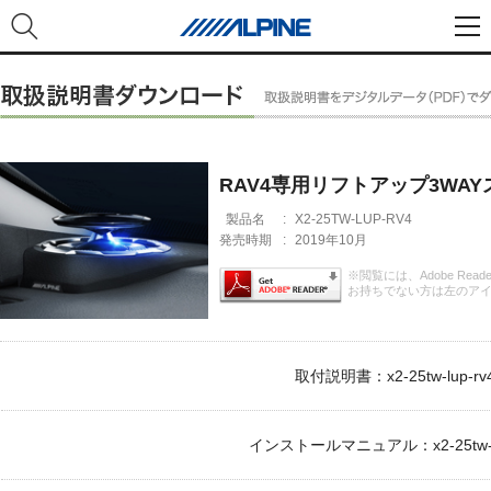
RAV4専用リフトアップ3WA
製品名
:
X2-25TW-LUP-RV4
発売時期
:
2019年10月
※閲覧には、Adobe Rea
お持ちでない方は左のア
取付説明書：x2-25tw-lup-rv4
インストールマニュアル：x2-25tw-lup