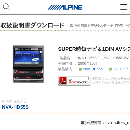
SUPER時短ナビ＆1DIN A
製品名
:
INA-HD55SE (NVA-HD55S/IVA
発売時期
:
2006年10月
製品構成
:
NVA-HD55S
IVA-D305
※閲覧には、Adobe Rea
お持ちでない方は左のア
SUPER時短ナビ
NVA-HD55S
取扱説明書：nva-hd55s_om