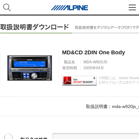
MD&CD 2DIN One Body
製品名
:
MDA-W920JS
発売時期
:
2005年04月
※閲覧には、Adobe Rea
お持ちでない方は左のア
取扱説明書：mda-w920js_o