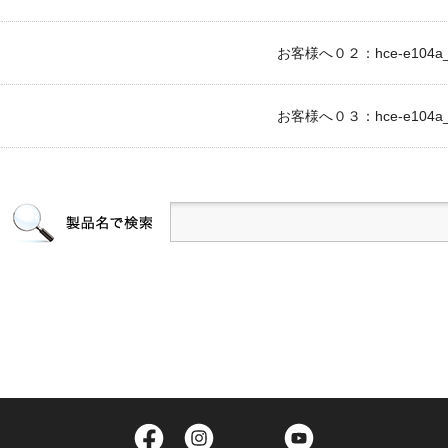
お客様へ０２：hce-e104a_c
お客様へ０３：hce-e104a_c
Facebook
Instagram
Twitter
YouTube