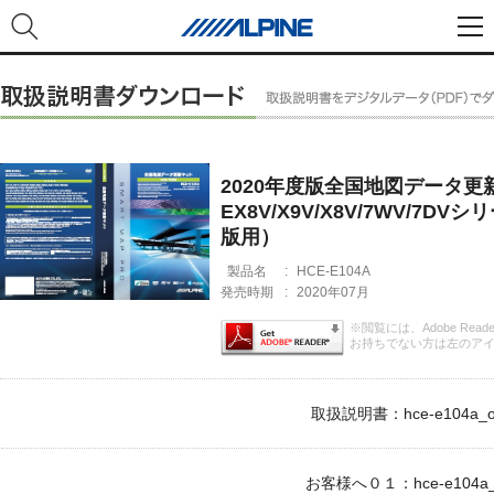
2020年度版全国地図データ更新キット
EX8V/X9V/X8V/7WV/7D
版用）
製品名
:
HCE-E104A
発売時期
:
2020年07月
※閲覧には、Adobe Rea
お持ちでない方は左のア
取扱説明書：hce-e104a_o
お客様へ０１：hce-e104a_c