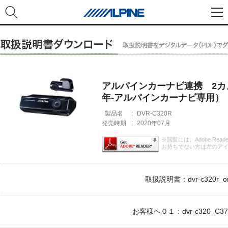
アルパインカーナビ連携 2カ
年-アルパインカーナビ専用）
製品名
:
DVR-C320R
発売時期
:
2020年07月
※閲覧には、Adobe Rea
お持ちでない方は左のア
取扱説明書：dvr-c320r_om
お客様へ０１：dvr-c320_C370r