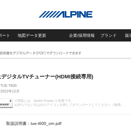
ポート
地図データ更新
企業/採用情報
ブランド
販
地上デジタルTVチューナー(HDMI接続専用)
TUE-T600
2022年12月
※閲覧には、Adobe Reader が必要です。
お持ちでない方は左のアイコンを押してダウンロードしてください（無償）。
取扱説明書：tue-t600_om.pdf