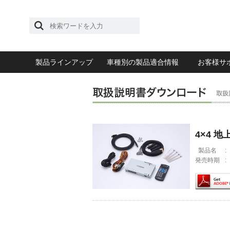
製品ラインアップ
車種別の製品適合情報
お客様サ
4×4 
製品名
:
発売時期
: