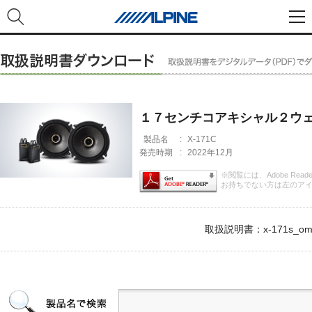
１７センチコアキシャル２ウ
製品名
:
X-171C
発売時期
:
2022年12月
※閲覧には、Adobe Rea
お持ちでない方は左のア
取扱説明書：x-171s_om.