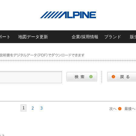
ポート
地図データ更新
企業/採用情報
ブランド
販
1
2
3
次へ
最後へ
ット