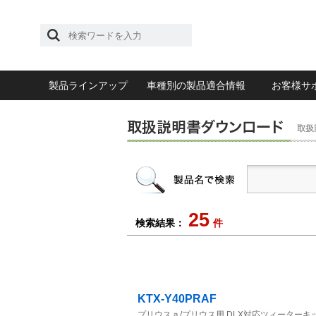
製品ラインアップ
車種別の製品適合情報
お客様サ
25
検索結果：
件
KTX-Y40PRAF
プリウスａ/プリウス用 DLX対応ツィーターキ