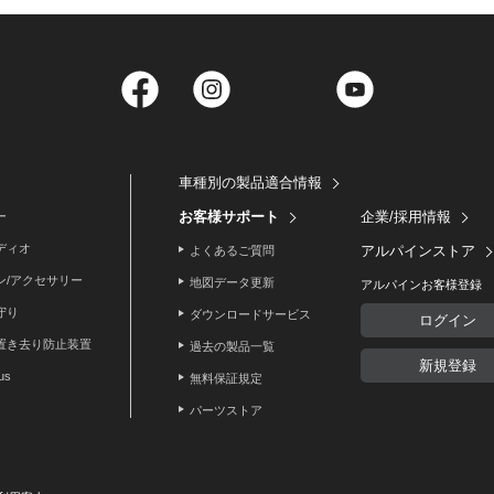
Facebook
Instagram
Twitter
YouTube
車種別の製品適合情報
お客様サポート
企業/採用情報
ー
ディオ
アルパインストア
よくあるご質問
ン/アクセサリー
地図データ更新
アルパインお客様登録
守り
ダウンロードサービス
ログイン
置き去り防止装置
過去の製品一覧
新規登録
lus
無料保証規定
パーツストア