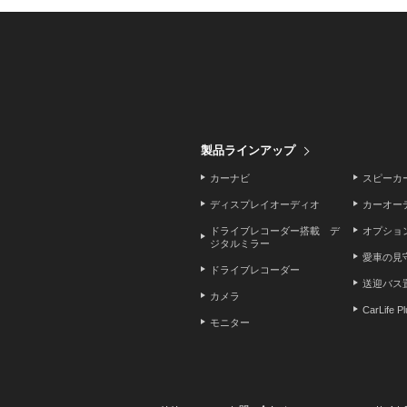
製品ラインアップ
カーナビ
スピーカ
ディスプレイオーディオ
カーオー
ドライブレコーダー搭載 デ
オプショ
ジタルミラー
愛車の見
ドライブレコーダー
送迎バス
カメラ
CarLife P
モニター