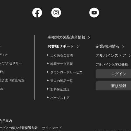
Facebook
Instagram
Twitter
YouTube
車種別の製品適合情報
お客様サポート
企業/採用情報
ー
ディオ
アルパインストア
よくあるご質問
ン/アクセサリー
地図データ更新
アルパインお客様登録
守り
ダウンロードサービス
ログイン
置き去り防止装置
過去の製品一覧
新規登録
lus
無料保証規定
パーツストア
利用案内
ービスの個人情報保護方針
サイトマップ