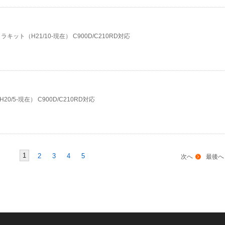
ト（H21/10-現在） C900D/C210RD対応
5-現在） C900D/C210RD対応
1
2
3
4
5
次へ
最後へ