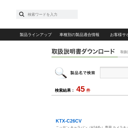
製品ラインアップ
車種別の製品適合情報
お客様サ
45
検索結果：
件
KTX-C26CV
ニッサン キャラバン（H24/6-）専用 カメラキッ