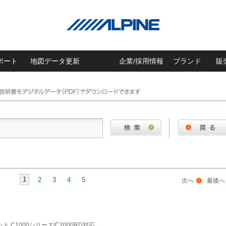
ポート
地図データ更新
企業/採用情報
ブランド
販
1
2
3
4
5
次へ
最後へ
ト C1000シリーズ/C2000RD対応