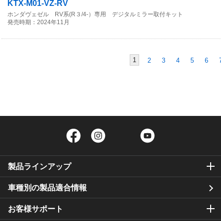
KTX-M01-VZ-RV
ホンダヴェゼル RV系(R３/4-）専用 デジタルミラー取付キット
発売時期：2024年11月
1
2
3
4
5
6
Facebook
Instagram
Twitter
YouTube
製品ラインアップ
車種別の製品適合情報
お客様サポート