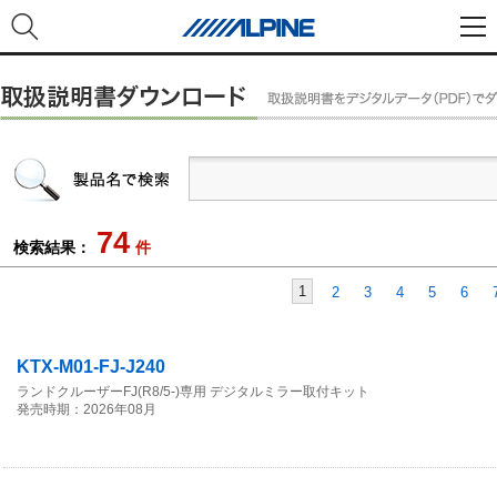
74
検索結果：
件
1
2
3
4
5
6
KTX-M01-FJ-J240
ランドクルーザーFJ(R8/5-)専用 デジタルミラー取付キット
発売時期：2026年08月