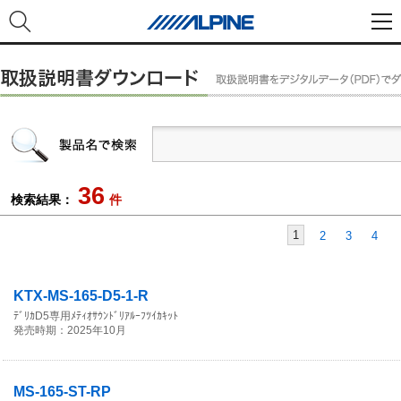
36
検索結果：
件
1
2
3
4
KTX-MS-165-D5-1-R
ﾃﾞﾘｶD5専用ﾒﾃｨｵｻｳﾝﾄﾞﾘｱﾙｰﾌﾂｲｶｷｯﾄ
発売時期：2025年10月
MS-165-ST-RP