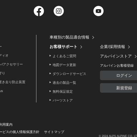
Facebook
Instagram
Twitter
YouTube
車種別の製品適合情報
お客様サポート
企業/採用情報
ー
ディオ
アルパインストア
よくあるご質問
ン/アクセサリー
地図データ更新
アルパインお客様登録
守り
ダウンロードサービス
ログイン
置き去り防止装置
過去の製品一覧
新規登録
lus
無料保証規定
パーツストア
利用案内
ービスの個人情報保護方針
サイトマップ
© 2024 ALPS ALPINE CO, L