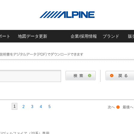
ポート
地図データ更新
企業/採用情報
ブランド
販
1
2
3
4
5
次へ
最後へ
ード/ヴェルファイア（20系）専用