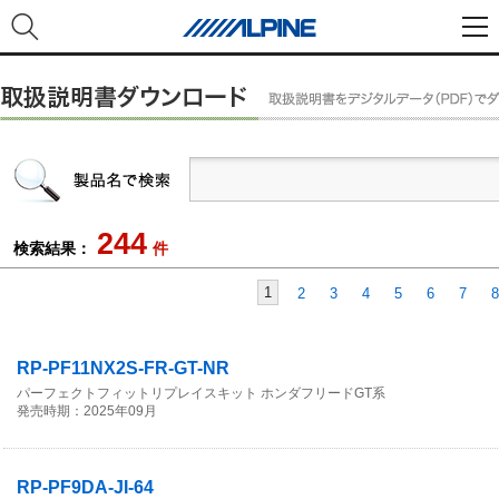
244
検索結果：
件
1
2
3
4
5
6
7
8
RP-PF11NX2S-FR-GT-NR
パーフェクトフィットリプレイスキット ホンダフリードGT系
発売時期：2025年09月
RP-PF9DA-JI-64