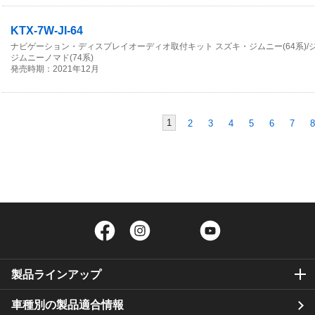
KTX-7W-JI-64
ナビゲーション・ディスプレイオーディオ取付キット スズキ・ジムニー(64系)/ジム
ジムニーノマド(74系)
発売時期：2021年12月
1
2
3
4
5
6
7
8
Facebook
Instagram
Twitter
YouTube
製品ラインアップ
車種別の製品適合情報